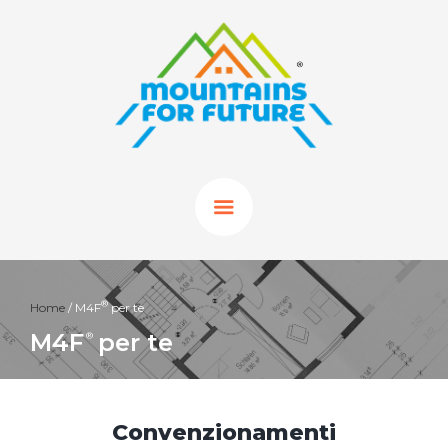
®
Home
/
M4F
per te
M4F
per te
®
Convenzionamenti