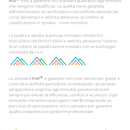
M4F
mira a garantire uno standard qualitativo agli immobili
che vengono riqualificati. La qualità viene garantita
dall’ottenimento di certificazioni con verifiche ripetute nel
corso del tempo e definita attraverso un criterio di
classificazione in «peaks» -
cime montane
.
La qualità è ispirata ai principi normativi UNI EN ISO
9001:2015 e UNI EN ISO 45001 e definita attraverso l’utilizzo
di un criterio di classificazione in peaks con un punteggio
crescente da 1 a 4.
®
Lo standard
M4F
è garantito nel corso del tempo grazie a
controlli e verifiche periodiche, incentivando i proprietari
ad apportare migliorie agli immobili garantendo livelli
sempre più elevati di efficienza, comfort e sicurezza. Ogni
immobile che entra nel progetto M4F® intraprende un
percorso di valorizzazione unico, pensato per garantire
qualità, trasparenza e gestione professionale.