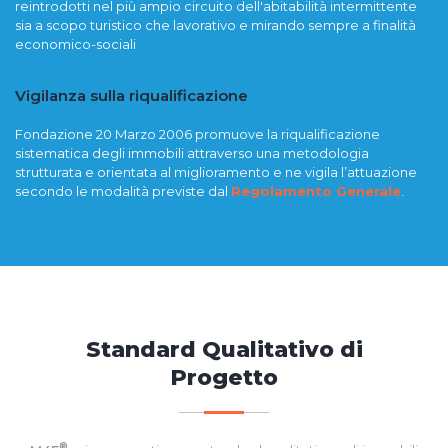
reintrodotti nel più ampio circuito dell'abitabilità intermittente
sia a scopo turistico che lavorativo e mirando sempre a finalità
economico-sociali
Vigilanza sulla riqualificazione
Fondazione 20 Marzo 2006 promuove la riqualificazione
sistematica degli immobili attraverso una metodologia
strutturata e orientata al miglioramento e ne vigila l’attuazione
secondo le modalità previste dal
Regolamento Generale
.
Standard Qualitativo di
Progetto
®