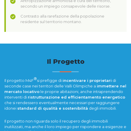
Antropizzazione armoniosa e cura del territorio,
secondo un impiego consapevole delle risorse.
Contrasto alla rarefazione della popolazione
residente sul territorio montano.
Il Progetto
®
Il progetto M4F
si prefigge di
incentivare i proprietari
di
seconde case nei territori delle Valli Olimpiche a
immettere nel
mercato locativo
le proprie abitazioni, anche intraprendendo
interventi di
ristrutturazione ed efficientamento energetico
che si rendessero eventualmente necessari per raggiungere
idonei
standard di qualità e sostenibilità
degli immobili.
Il progetto non riguarda solo il recupero degli immobili
inutilizzati, ma anche il loro impiego per rispondere a esigenze e