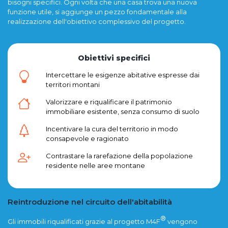
bisogni specifici. Ogni volta che una casa trova una nuova
funzione utile, si aggiunge un pezzo fondamentale alla
realizzazione dell'obiettivo complessivo del progetto.
Obiettivi specifici
Intercettare le esigenze abitative espresse dai
territori montani
Valorizzare e riqualificare il patrimonio
immobiliare esistente, senza consumo di suolo
Incentivare la cura del territorio in modo
consapevole e ragionato
Contrastare la rarefazione della popolazione
residente nelle aree montane
Reintroduzione nel circuito dell'abitabilità
®
Gli immobili riqualificati grazie al progetto M4F
vengono